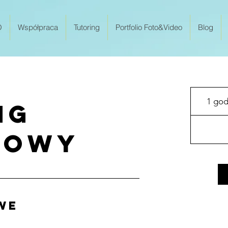
O
Współpraca
Tutoring
Portfolio Foto&Video
Blog
1 god
ng
jowy
we