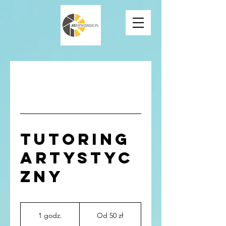
Tutoring
artystyc
zny
Od
50
1 godz.
1
Od 50 zł
złotych
polskich
g