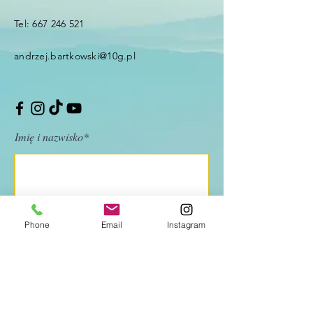
Tel:
667 246 521
andrzej.bartkowski@10g.pl
Imię i nazwisko*
Adres e-mail
Phone
Email
Instagram
Temat rozmowy