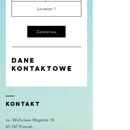
o
Location 1
d
z
Zarezerwuj
Dane
kontaktowe
Kontakt
os. Wichrowe Wzgórze 16
61-767 Poznań