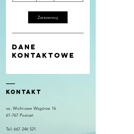
o
d
z
Zarezerwuj
Dane
kontaktowe
Kontakt
os. Wichrowe Wzgórze 16
61-767 Poznań
Tel:
667 246 521