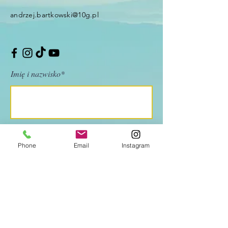
andrzej.bartkowski@10g.pl
Imię i nazwisko*
Adres e-mail
Phone
Email
Instagram
Temat rozmowy
Treść wiadomości